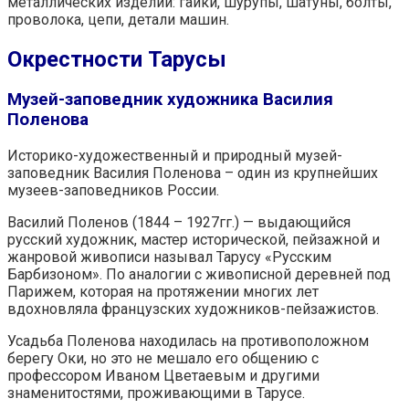
металлических изделий: гайки, шурупы, шатуны, болты,
проволока, цепи, детали машин.
Окрестности Тарусы
Музей-заповедник художника Василия
Поленова
Историко-художественный и природный музей-
заповедник Василия Поленова – один из крупнейших
музеев-заповедников России.
Василий Поленов (1844 – 1927гг.) — выдающийся
русский художник, мастер исторической, пейзажной и
жанровой живописи называл Тарусу «Русским
Барбизоном». По аналогии с живописной деревней под
Парижем, которая на протяжении многих лет
вдохновляла французских художников-пейзажистов.
Усадьба Поленова находилась на противоположном
берегу Оки, но это не мешало его общению с
профессором Иваном Цветаевым и другими
знаменитостями, проживающими в Тарусе.