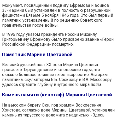
Монумент, посвященный подвигу Ефремова и воинов
33-й армии был установлен в полностью разрушенной
фашистами Вязьме 5 ноября 1946 года. Это был первый
памятник, установленный по решению Советского
правительства после войны.
В 1996 году указом президента России Михаилу
Григорьевичу Ефремову было присвоено звание «Герой
Российской Федерации» посмертно.
Памятник Марине Цветаевой
Великий русский поэт XX века Марина Цветаева
провела в Тарусе детские и юношеские годы, что
оказало большое влияние на её творчество. Авторам
памятника, скульпторам В.Б. Соскиеву и В.А. Мессереру
удалось отразить глубину внутреннего мира поэта.
Камень памяти (кенотаф) Марины Цветаевой
На высоком берегу Оки, под храмом Воскресения
Христова, согласно воле Марины Цветаевой, установлен
камень из тарусского доломита с надписью: «Здесь