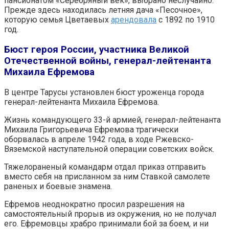
пансионатом «Серебряный век», выбрано неслучайно.
Прежде здесь находилась летняя дача «Песочное»,
которую семья Цветаевых
арендовала
с 1892 по 1910
год.
Бюст героя России, участника Великой
Отечественной войны, генерал-лейтенанта
Михаила Ефремова
В центре Тарусы установлен бюст уроженца города
генерал-лейтенанта Михаила Ефремова.
Жизнь командующего 33-й армией, генерал-лейтенанта
Михаила Григорьевича Ефремова трагически
оборвалась в апреле 1942 года, в ходе Ржевско-
Вяземской наступательной операции советских войск.
Тяжелораненый командарм отдал приказ отправить
вместо себя на присланном за ним Ставкой самолете
раненых и боевые знамена.
Ефремов неоднократно просил разрешения на
самостоятельный прорыв из окружения, но не получал
его. Ефремовцы храбро принимали бой за боем, и ни