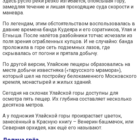
Здесь русло реки резко изгибается, опоясывая гору,
замедляя течение и лишая проходящие суда скорости и
маневра.
По легендам, этим обстоятельством воспользовалась в
давние времена банда Кудеяра и его соратников, Улая и
Егныша. После налётов разбойники тотчас исчезали из
поля зрения ограбленных купцов. И не случайно: банда
проложила в горе сеть подземных лазов, где
скрывалась от погони и прятала добычу.
По другой версии, Улайские пещеры образовались на
месте добычи известняка («тарусского мрамора»),
который шел на постройку белокаменного Московского
кремля, монастырей и жилых зданий.
Сегодня на склонах Улайской горы доступны для
осмотра пять пещер. Их глубина составляет несколько
десятков метров.
А у подножия Улайской горы произрастает цветок,
занесённый в Красную книгу – Венерин башмачок, или
Северная орхидея, как ещё его называют.
Долина грёз