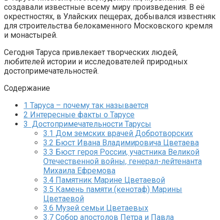
создавали известные всему миру произведения. В её
окрестностях, в Улайских пещерах, добывался известняк
для строительства белокаменного Московского кремля
и монастырей.
Сегодня Таруса привлекает творческих людей,
любителей истории и исследователей природных
достопримечательностей.
Содержание
1
Таруса – почему так называется
2
Интересные факты о Тарусе
3
Достопримечательности Тарусы
3.1
Дом земских врачей Добротворских
3.2
Бюст Ивана Владимировича Цветаева
3.3
Бюст героя России, участника Великой
Отечественной войны, генерал-лейтенанта
Михаила Ефремова
3.4
Памятник Марине Цветаевой
3.5
Камень памяти (кенотаф) Марины
Цветаевой
3.6
Музей семьи Цветаевых
3.7
Собор апостолов Петра и Павла