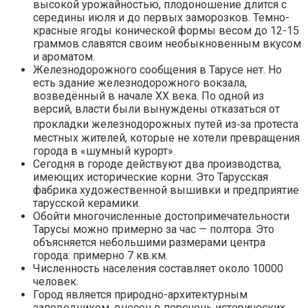
высокой урожайностью, плодоношение длится с
середины июля и до первых заморозков. Темно-
красные ягоды конической формы весом до 12-15
граммов славятся своим необыкновенным вкусом
и ароматом.
Железнодорожного сообщения в Тарусе нет. Но
есть здание железнодорожного вокзала,
возведённый в начале ХХ века. По одной из
версий, власти были вынуждены отказаться от
прокладки железнодорожных путей из‑за протеста
местных жителей, которые не хотели превращения
города в «шумный курорт».
Сегодня в городе действуют два производства,
имеющих исторические корни. Это Тарусская
фабрика художественной вышивки и предприятие
тарусской керамики.
Обойти многочисленные достопримечательности
Тарусы можно примерно за час — полтора. Это
объясняется небольшими размерами центра
города: примерно 7 кв.км.
Численность населения составляет около 10000
человек.
Город является природно-архитектурным
заповедником, внесен в перечень исторических