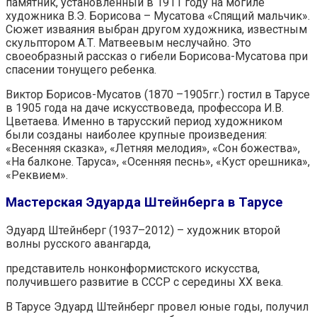
памятник, установленный в 1911 году на могиле
художника В.Э. Борисова – Мусатова «Спящий мальчик».
Сюжет изваяния выбран другом художника, известным
скульптором А.Т. Матвеевым неслучайно. Это
своеобразный рассказ о гибели Борисова-Мусатова при
спасении тонущего ребенка.
Виктор Борисов-Мусатов (1870 –1905гг.) гостил в Тарусе
в 1905 года на даче искусствоведа, профессора И.В.
Цветаева. Именно в тарусский период художником
были созданы наиболее крупные произведения:
«Весенняя сказка», «Летняя мелодия», «Сон божества»,
«На балконе. Таруса», «Осенняя песнь», «Куст орешника»,
«Реквием».
Мастерская Эдуарда Штейнберга в Тарусе
Эдуард Штейнберг (1937–2012) – художник второй
волны русского авангарда,
представитель нонконформистского искусства,
получившего развитие в СССР с середины XX века.
В Тарусе Эдуард Штейнберг провел юные годы, получил