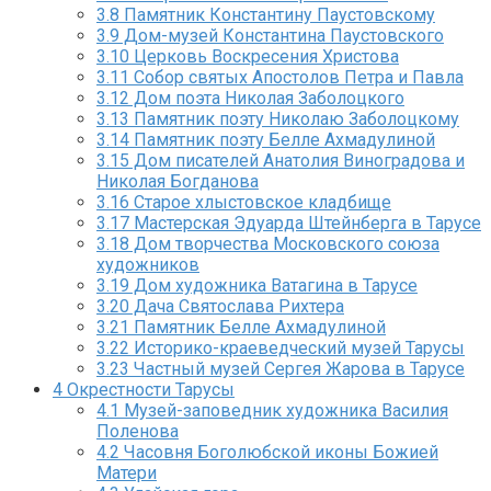
3.8
Памятник Константину Паустовскому
3.9
Дом-музей Константина Паустовского
3.10
Церковь Воскресения Христова
3.11
Собор святых Апостолов Петра и Павла
3.12
Дом поэта Николая Заболоцкого
3.13
Памятник поэту Николаю Заболоцкому
3.14
Памятник поэту Белле Ахмадулиной
3.15
Дом писателей Анатолия Виноградова и
Николая Богданова
3.16
Старое хлыстовское кладбище
3.17
Мастерская Эдуарда Штейнберга в Тарусе
3.18
Дом творчества Московского союза
художников
3.19
Дом художника Ватагина в Тарусе
3.20
Дача Святослава Рихтера
3.21
Памятник Белле Ахмадулиной
3.22
Историко-краеведческий музей Тарусы
3.23
Частный музей Сергея Жарова в Тарусе
4
Окрестности Тарусы
4.1
Музей-заповедник художника Василия
Поленова
4.2
Часовня Боголюбской иконы Божией
Матери