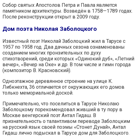
Собор святых Апостолов Петра и Павла является
памятником архитектуры. Возведён в 1758—1789 годах.
После реконструкции открыт в 2009 году.
Дом поэта Николая Заболоцкого
Известный поэт Николай Заболоцкий жил в Тарусе с
1957 по 1958 год. Два дачных сезона ознаменованы
созданием многих пронзительных по духу
стихотворений, среди которых «Одинокий дуб», «Летний
вечер», «Вечер на Оке» и др. В том числе и гимн города
(композитор В. Красновский).
Одноэтажное деревянное строение на улице К.
Либкнехта, 36 отличается от окружающих его домов
только мемориальной доской.
Примечательно, что поселиться в Тарусе Николаю
Заболоцкому порекомендовал живший в ту пору в
Москве венгерский поэт Антал Гидаш. В
признательность о талантливом переводе Заболоцким
на русский язык своей поэмы «Стонет Дунай», Антал
Гидаш лично подыскал в Тарусе дом для Заболоцкого.