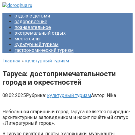
Перейти
к
отдых с детьми
контенту
оздоровление
познавательное
экстремальный отдых
места силы
культурный туризм
гастрономический туризм
Главная
»
культурный туризм
Таруса: достопримечательности
города и окрестностей
08.02.2025
Рубрика:
культурный туризм
Автор:
Nika
Небольшой старинный город Таруса является природно-
архитектурным заповедником и носит почётный статус
«Литературный город».
В Тарусе писатели, поэты, художники, музыканты