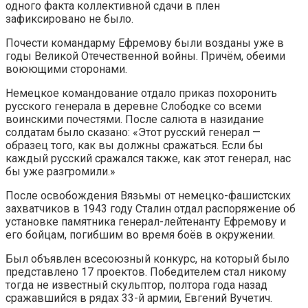
одного факта коллективной сдачи в плен
зафиксировано не было.
Почести командарму Ефремову были возданы уже в
годы Великой Отечественной войны. Причём, обеими
воюющими сторонами.
Немецкое командование отдало приказ похоронить
русского генерала в деревне Слободке со всеми
воинскими почестями. После салюта в назидание
солдатам было сказано: «Этот русский генерал —
образец того, как вы должны сражаться. Если бы
каждый русский сражался также, как этот генерал, нас
бы уже разгромили.»
После освобождения Вязьмы от немецко-фашистских
захватчиков в 1943 году Сталин отдал распоряжение об
установке памятника генерал-лейтенанту Ефремову и
его бойцам, погибшим во время боёв в окружении.
Был объявлен всесоюзный конкурс, на который было
представлено 17 проектов. Победителем стал никому
тогда не известный скульптор, полтора года назад
сражавшийся в рядах 33-й армии, Евгений Вучетич.