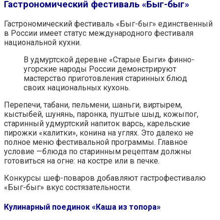
Гастрономический фестиваль «Быг-быг»
Гастрономический фестиваль «Быг-быг» единственный
в России имеет статус международного фестиваля
национальной кухни.
В удмуртской деревне «Старые Быги» финно-
угорские народы России демонстрируют
мастерство приготовления старинных блюд
своих национальных кухонь.
Перепечи, табани, пельмени, шаньги, виртырем,
кыстыбей, шунянь, паронка, пуштые шыд, кожыпог,
старинный удмуртский напиток варсь, карельские
пирожки «калитки», конина на углях. Это далеко не
полное меню фестивальной программы. Главное
условие —блюда по старинным рецептам должны
готовиться на огне: на костре или в печке.
Конкурсы шеф-поваров добавляют гастрофестивалю
«Быг-быг» вкус состязательности.
Кулинарный поединок «Каша из топора»