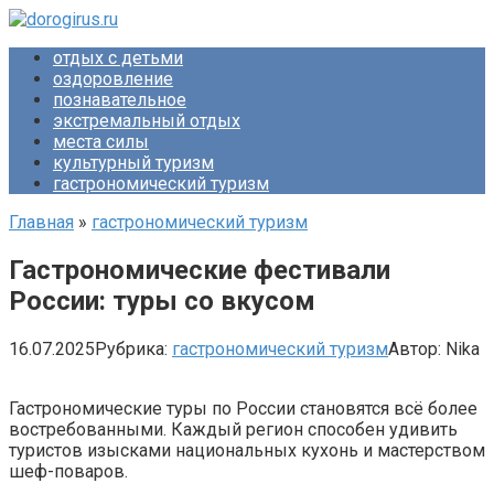
Перейти
к
отдых с детьми
контенту
оздоровление
познавательное
экстремальный отдых
места силы
культурный туризм
гастрономический туризм
Главная
»
гастрономический туризм
Гастрономические фестивали
России: туры со вкусом
16.07.2025
Рубрика:
гастрономический туризм
Автор:
Nika
Гастрономические туры по России становятся всё более
востребованными. Каждый регион способен удивить
туристов изысками национальных кухонь и мастерством
шеф-поваров.