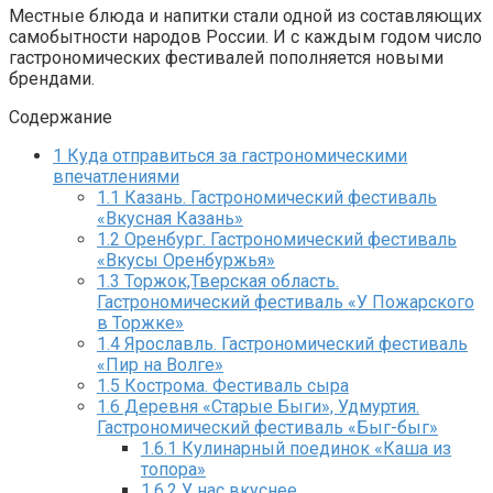
Местные блюда и напитки стали одной из составляющих
самобытности народов России. И с каждым годом число
гастрономических фестивалей пополняется новыми
брендами.
Содержание
1
Куда отправиться за гастрономическими
впечатлениями
1.1
Казань. Гастрономический фестиваль
«Вкусная Казань»
1.2
Оренбург. Гастрономический фестиваль
«Вкусы Оренбуржья»
1.3
Торжок,Тверская область.
Гастрономический фестиваль «У Пожарского
в Торжке»
1.4
Ярославль. Гастрономический фестиваль
«Пир на Волге»
1.5
Кострома. Фестиваль сыра
1.6
Деревня «Старые Быги», Удмуртия.
Гастрономический фестиваль «Быг-быг»
1.6.1
Кулинарный поединок «Каша из
топора»
1.6.2
У нас вкуснее